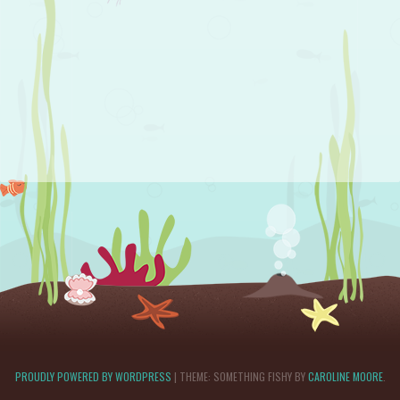
PROUDLY POWERED BY WORDPRESS
|
THEME: SOMETHING FISHY BY
CAROLINE MOORE
.