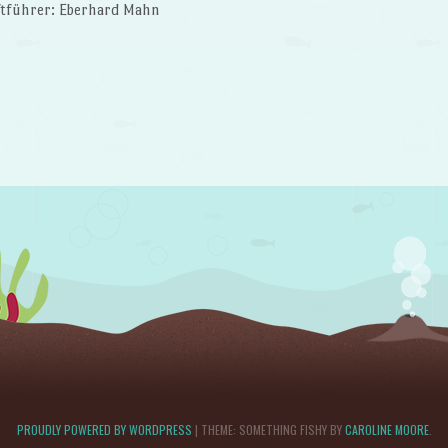
ftführer: Eberhard Mahn
PROUDLY POWERED BY WORDPRESS
|
THEME: SOMETHING FISHY BY
CAROLINE MOORE
.