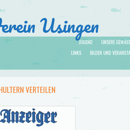
Verein Usingen
JUGEND
UNSERE GEWÄS
LINKS
BILDER UND VERANST
HULTERN VERTEILEN