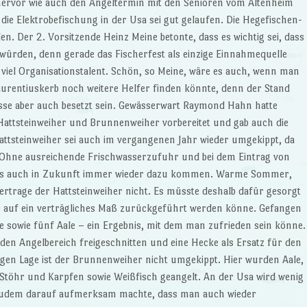
o hervor wie auch den Angeltermin mit den Senioren vom Altenheim
ie Elektrobefischung in der Usa sei gut gelaufen. Die Hegefischen-
. Der 2. Vorsitzende Heinz Meine betonte, dass es wichtig sei, dass
t würden, denn gerade das Fischerfest als einzige Einnahmequelle
 viel Organisationstalent. Schön, so Meine, wäre es auch, wenn man
aurentiuskerb noch weitere Helfer finden könnte, denn der Stand
üsse aber auch besetzt sein. Gewässerwart Raymond Hahn hatte
 Hattsteinweiher und Brunnenweiher vorbereitet und gab auch die
attsteinweiher sei auch im vergangenen Jahr wieder umgekippt, da
 Ohne ausreichende Frischwasserzufuhr und bei dem Eintrag von
es auch in Zukunft immer wieder dazu kommen. Warme Sommer,
 ertrage der Hattsteinweiher nicht. Es müsste deshalb dafür gesorgt
e auf ein verträgliches Maß zurückgeführt werden könne. Gefangen
 sowie fünf Aale – ein Ergebnis, mit dem man zufrieden sein könne.
en Angelbereich freigeschnitten und eine Hecke als Ersatz für den
igen Lage ist der Brunnenweiher nicht umgekippt. Hier wurden Aale,
, Stöhr und Karpfen sowie Weißfisch geangelt. An der Usa wird wenig
 zudem darauf aufmerksam machte, dass man auch wieder