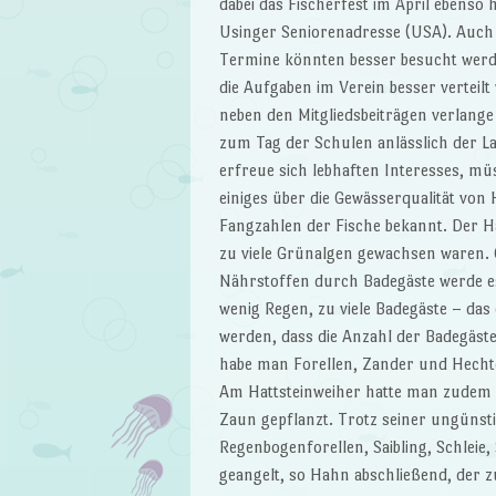
dabei das Fischerfest im April ebens
Usinger Seniorenadresse (USA). Auch d
Termine könnten besser besucht werden
die Aufgaben im Verein besser verteil
neben den Mitgliedsbeiträgen verlange
zum Tag der Schulen anlässlich der L
erfreue sich lebhaften Interesses, m
einiges über die Gewässerqualität von
Fangzahlen der Fische bekannt. Der H
zu viele Grünalgen gewachsen waren.
Nährstoffen durch Badegäste werde 
wenig Regen, zu viele Badegäste – das
werden, dass die Anzahl der Badegäst
habe man Forellen, Zander und Hechte
Am Hattsteinweiher hatte man zudem d
Zaun gepflanzt. Trotz seiner ungünst
Regenbogenforellen, Saibling, Schleie
geangelt, so Hahn abschließend, der